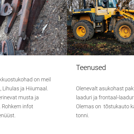
Teenused
kkuostukohad on meil
 Lihulas ja Hiiumaal.
Olenevalt asukohast pa
rinevat musta ja
laaduri ja frontaal-laadur
i. Rohkem infot
Olemas on tõstukauto k
enüüst.
tonni.