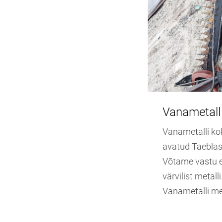
Vanametall
Vanametalli ko
avatud Taeblas,
Võtame vastu e
värvilist metall
Vanametalli m