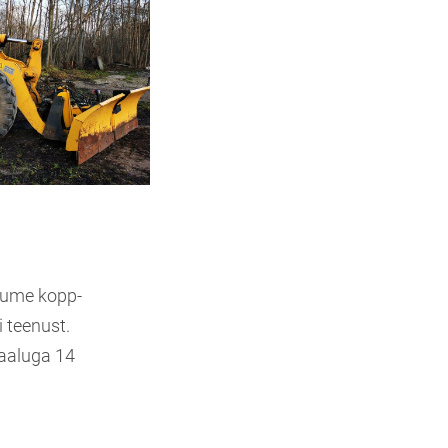
kume kopp-
i teenust.
aaluga 14